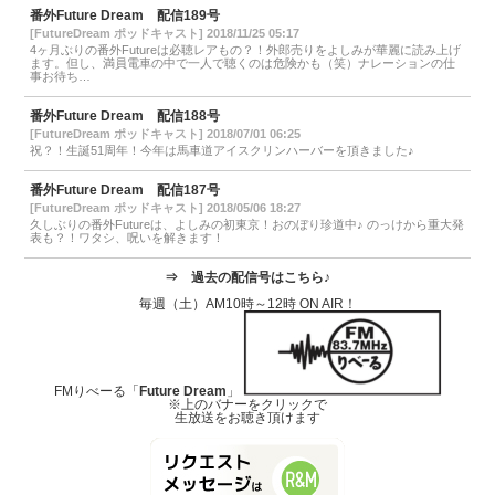
番外Future Dream 配信189号
[FutureDream ポッドキャスト] 2018/11/25 05:17
4ヶ月ぶりの番外Futureは必聴レアもの？！外郎売りをよしみが華麗に読み上げ
ます。但し、満員電車の中で一人で聴くのは危険かも（笑）ナレーションの仕
事お待ち…
番外Future Dream 配信188号
[FutureDream ポッドキャスト] 2018/07/01 06:25
祝？！生誕51周年！今年は馬車道アイスクリンハーバーを頂きました♪
番外Future Dream 配信187号
[FutureDream ポッドキャスト] 2018/05/06 18:27
久しぶりの番外Futureは、よしみの初東京！おのぼり珍道中♪ のっけから重大発
表も？！ワタシ、呪いを解きます！
⇒
過去の配信号はこちら♪
毎週（土）AM10時～12時 ON AIR！
FMりべーる「
Future Dream
」
※上のバナーをクリックで
生放送をお聴き頂けます