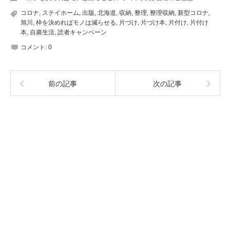
コロナ
,
ステイホーム
,
出版
,
北海道
,
収納
,
整理
,
整理収納
,
新型コロナ
,
旭川
,
枠を決めればモノは減らせる
,
片づけ
,
片づけ本
,
片付け
,
片付け
本
,
自粛生活
,
読者キャンペーン
コメント:
0
前の記事
次の記事