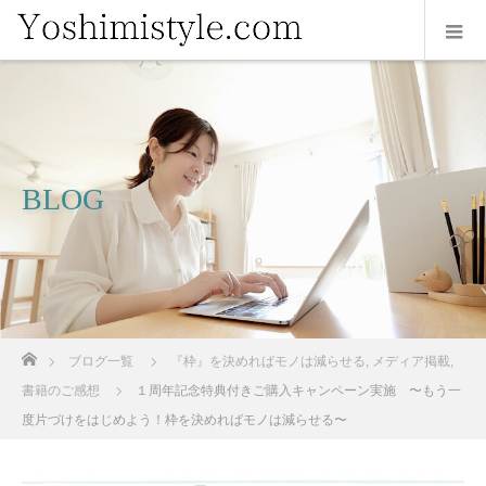
BLOG
ホーム
ブログ一覧
『枠』を決めればモノは減らせる
,
メディア掲載
,
書籍のご感想
１周年記念特典付きご購入キャンペーン実施 〜もう一
度片づけをはじめよう！枠を決めればモノは減らせる〜