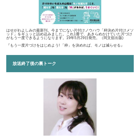
はせがわよしみの最新刊。今までにない片付けノウハウ「枠決め片付けメソ
ッド」をギュッと詰め込みました。これ1冊で、あきらめかけていた片づけ
がもう一度できるようになります。19年5月29日発売。（同文舘出版)
『もう一度片づけをはじめよう! 「枠」を決めれば、モノは減らせる』
放送終了後の裏トーク