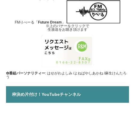
FMりべーる「
Future Dream
」
※上のバナーをクリックで
生放送をお聴き頂けます
✿番組パーソナリティー
: はせがわよしみ /よねばやしあかね /麻生けんたろ
う
枠決め片付け！YouTubeチャンネル