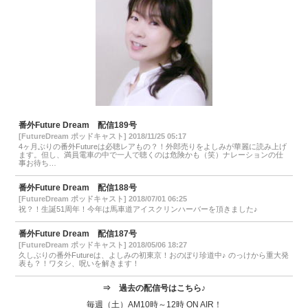
番外Future Dream 配信189号
[FutureDream ポッドキャスト] 2018/11/25 05:17
4ヶ月ぶりの番外Futureは必聴レアもの？！外郎売りをよしみが華麗に読み上げ
ます。但し、満員電車の中で一人で聴くのは危険かも（笑）ナレーションの仕
事お待ち…
番外Future Dream 配信188号
[FutureDream ポッドキャスト] 2018/07/01 06:25
祝？！生誕51周年！今年は馬車道アイスクリンハーバーを頂きました♪
番外Future Dream 配信187号
[FutureDream ポッドキャスト] 2018/05/06 18:27
久しぶりの番外Futureは、よしみの初東京！おのぼり珍道中♪ のっけから重大発
表も？！ワタシ、呪いを解きます！
⇒
過去の配信号はこちら♪
毎週（土）AM10時～12時 ON AIR！