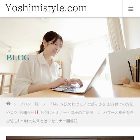
BLOG
ホーム
ブログ一覧
『枠』を決めればモノは減らせる
,
お片付けの方法
やコツ
,
お知らせ
,
片付けセミナー・講座のご案内
パワーと幸せを呼
び込む片づけの効果とは？セミナー開催記