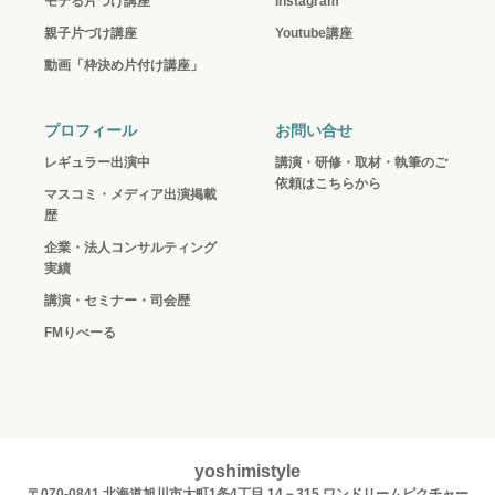
モテる片づけ講座
instagram
親子片づけ講座
Youtube講座
動画「枠決め片付け講座」
プロフィール
お問い合せ
レギュラー出演中
講演・研修・取材・執筆のご
依頼はこちらから
マスコミ・メディア出演掲載
歴
企業・法人コンサルティング
実績
講演・セミナー・司会歴
FMりべーる
yoshimistyle
〒070-0841 北海道旭川市大町1条4丁目 14－315 ワンドリームピクチャー