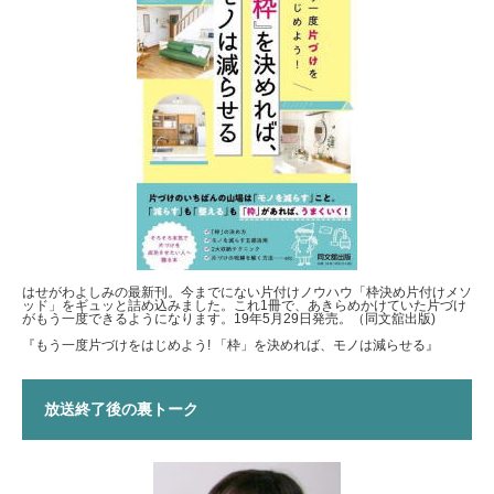
はせがわよしみの最新刊。今までにない片付けノウハウ「枠決め片付けメソ
ッド」をギュッと詰め込みました。これ1冊で、あきらめかけていた片づけ
がもう一度できるようになります。19年5月29日発売。（同文舘出版)
『もう一度片づけをはじめよう! 「枠」を決めれば、モノは減らせる』
放送終了後の裏トーク