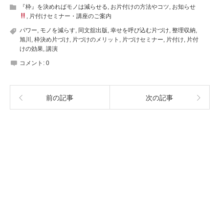
『枠』を決めればモノは減らせる
,
お片付けの方法やコツ
,
お知らせ
,
片付けセミナー・講座のご案内
パワー
,
モノを減らす
,
同文舘出版
,
幸せを呼び込む片づけ
,
整理収納
,
旭川
,
枠決め片づけ
,
片づけのメリット
,
片づけセミナー
,
片付け
,
片付
けの効果
,
講演
コメント:
0
前の記事
次の記事