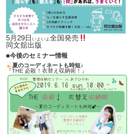
5月29日
全国発売
いよいよ
同文舘出版
■今後のセミナー情報
夏のコーディネートも時短♪
『THE 必殺！衣替え収納術！』