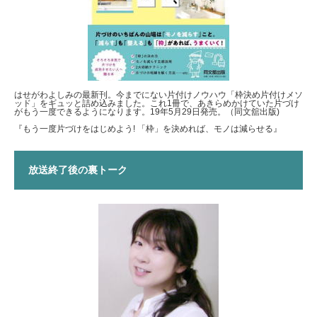
はせがわよしみの最新刊。今までにない片付けノウハウ「枠決め片付けメソ
ッド」をギュッと詰め込みました。これ1冊で、あきらめかけていた片づけ
がもう一度できるようになります。19年5月29日発売。（同文舘出版)
『もう一度片づけをはじめよう! 「枠」を決めれば、モノは減らせる』
放送終了後の裏トーク