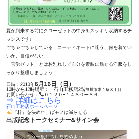
夏が到来する前にクローゼットの中身をスッキリ収納するチ
ャンスです♪
ごちゃごちゃしている、コーディネートに迷う、何を着てい
いか、自信がない…
「苦労ゼット」とはお別れして自分を素敵に魅せる洋服をし
っかり整理しましょう！
6月16日（日）
日時：2019年
10時から12時場所：
石山工務店
2階
旭川市東４条８丁目
お問い合わせ：
０１２０−１４８０ー８６
⇒ 詳細はこちら
石山工務店ホームページ
『枠』を決めれ、ばモノは減らせる
出版記念トークセミナー&サイン会