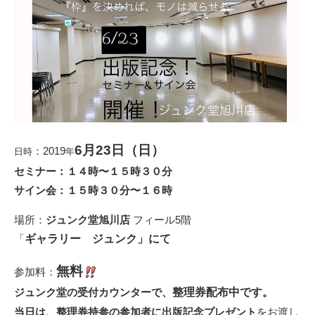
6月23日（日）
：2019
日時
年
セミナー：１４時〜１５時３０分
サイン会：１５時３０分〜１６時
場所：
ジュンク堂旭川店
フィール5階
「
ギャラリー ジュンク」にて
無料
参加料：
ジュンク堂の受付カウンターで、
整理券配布中です。
当日は、整理券持参の参加者に出版記念プレゼント
をお渡し