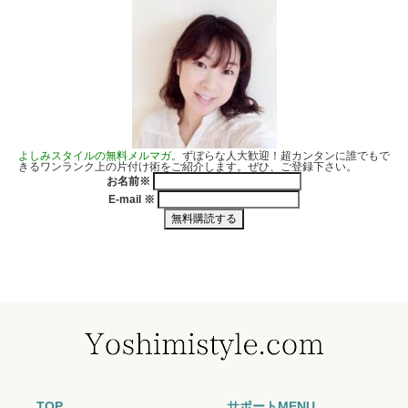
よしみスタイルの無料メルマガ。
ずぼらな人大歓迎！超カンタンに誰でもで
きるワンランク上の片付け術をご紹介します。ぜひ、ご登録下さい。
お名前
※
E-mail
※
TOP
サポートMENU