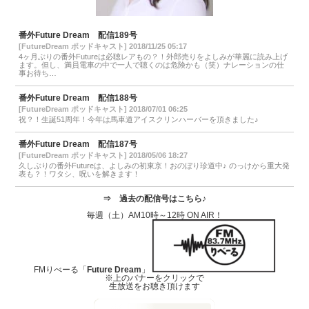
番外Future Dream 配信189号
[FutureDream ポッドキャスト] 2018/11/25 05:17
4ヶ月ぶりの番外Futureは必聴レアもの？！外郎売りをよしみが華麗に読み上げ
ます。但し、満員電車の中で一人で聴くのは危険かも（笑）ナレーションの仕
事お待ち…
番外Future Dream 配信188号
[FutureDream ポッドキャスト] 2018/07/01 06:25
祝？！生誕51周年！今年は馬車道アイスクリンハーバーを頂きました♪
番外Future Dream 配信187号
[FutureDream ポッドキャスト] 2018/05/06 18:27
久しぶりの番外Futureは、よしみの初東京！おのぼり珍道中♪ のっけから重大発
表も？！ワタシ、呪いを解きます！
⇒
過去の配信号はこちら♪
毎週（土）AM10時～12時 ON AIR！
FMりべーる「
Future Dream
」
※上のバナーをクリックで
生放送をお聴き頂けます