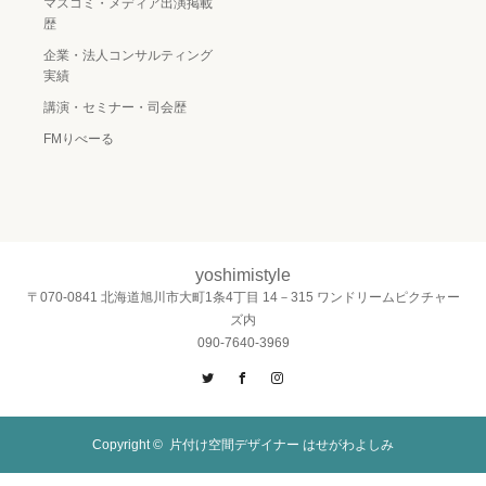
マスコミ・メディア出演掲載
歴
企業・法人コンサルティング
実績
講演・セミナー・司会歴
FMりべーる
yoshimistyle
〒070-0841 北海道旭川市大町1条4丁目 14－315 ワンドリームピクチャー
ズ内
090-7640-3969
Twitter
Facebook
Instagram
Copyright ©
片付け空間デザイナー はせがわよしみ