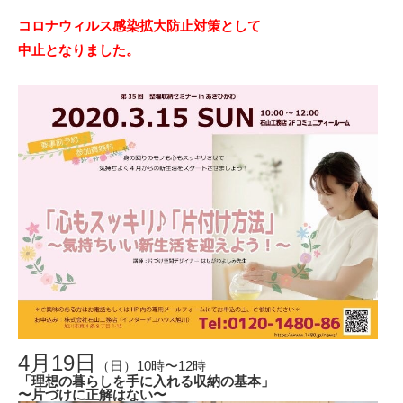
コロナウィルス感染拡大防止対策として
中止となりました。
4
月
19
日
（日）10時〜12時
「理想の暮らしを手に入れる収納の基本」
〜片づけに正解はない〜