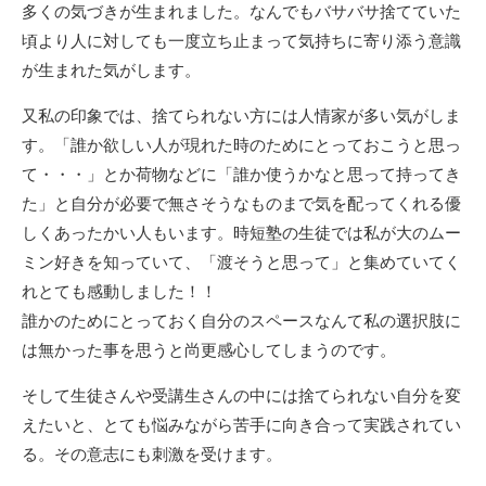
多くの気づきが生まれました。なんでもバサバサ捨てていた
頃より人に対しても一度立ち止まって気持ちに寄り添う意識
が生まれた気がします。
又私の印象では、捨てられない方には人情家が多い気がしま
す。「誰か欲しい人が現れた時のためにとっておこうと思っ
て・・・」とか荷物などに「誰か使うかなと思って持ってき
た」と自分が必要で無さそうなものまで気を配ってくれる優
しくあったかい人もいます。時短塾の生徒では私が大のムー
ミン好きを知っていて、「渡そうと思って」と集めていてく
れとても感動しました！！
誰かのためにとっておく自分のスペースなんて私の選択肢に
は無かった事を思うと尚更感心してしまうのです。
そして生徒さんや受講生さんの中には捨てられない自分を変
えたいと、とても悩みながら苦手に向き合って実践されてい
る。その意志にも刺激を受けます。