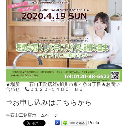
★場所： 石山工務店
2
階旭川市東４条８丁目
★お問い
合わせ：
０１２０
−
１４８０ー８６
⇒お申し込みはこちらから
⇒
石山工務店ホームページ
Pocket