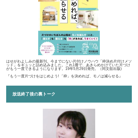
はせがわよしみの最新刊。今までにない片付けノウハウ「枠決め片付けメソ
ッド」をギュッと詰め込みました。これ1冊で、あきらめかけていた片づけ
がもう一度できるようになります。19年5月29日発売。（同文舘出版)
『もう一度片づけをはじめよう! 「枠」を決めれば、モノは減らせる』
放送終了後の裏トーク