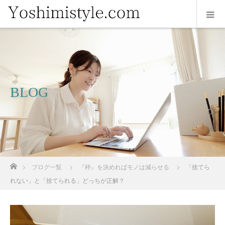
BLOG
ホーム
ブログ一覧
『枠』を決めればモノは減らせる
「捨てら
れない」と「捨てられる」どっちが正解？