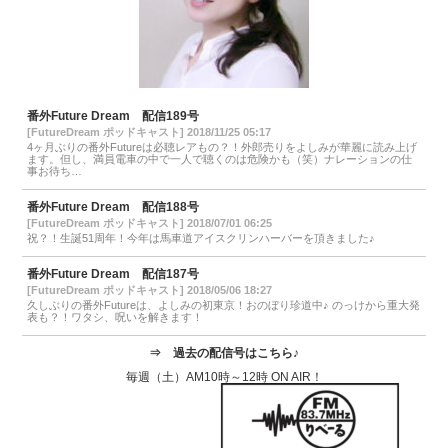
番外Future Dream 配信189号
[FutureDream ポッドキャスト] 2018/11/25 05:17
4ヶ月ぶりの番外Futureは必聴レアもの？！外郎売りをよしみが華麗に読み上げ
ます。但し、満員電車の中で一人で聴くのは危険かも（笑）ナレーションの仕
事お待ち…
番外Future Dream 配信188号
[FutureDream ポッドキャスト] 2018/07/01 06:25
祝？！生誕51周年！今年は馬車道アイスクリンハーバーを頂きました♪
番外Future Dream 配信187号
[FutureDream ポッドキャスト] 2018/05/06 18:27
久しぶりの番外Futureは、よしみの初東京！おのぼり珍道中♪ のっけから重大発
表も？！ワタシ、呪いを解きます！
⇒
過去の配信号はこちら♪
毎週（土）AM10時～12時 ON AIR！