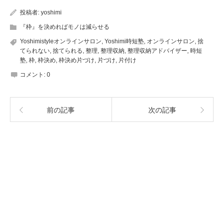
投稿者:
yoshimi
『枠』を決めればモノは減らせる
Yoshimistyleオンラインサロン
,
Yoshimi時短塾
,
オンラインサロン
,
捨
てられない
,
捨てられる
,
整理
,
整理収納
,
整理収納アドバイザー
,
時短
塾
,
枠
,
枠決め
,
枠決め片づけ
,
片づけ
,
片付け
コメント:
0
前の記事
次の記事