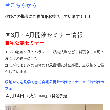
⇒こちらから
ぜひこの機会にご参加をお待ちしています！！！
▼3月・
4
月開催セミナー情報
自宅公開セミナー
モノの配置や良のバランス、収納法則などご覧頂きご自宅の
片づけの参考にぜひ！
はせがわよしみの自宅のお風呂場以外全部屋、全収納をご紹
介しています。
収納全てを見学できる自宅公開片づけセミナー⇒
「片づけカ
フェ」
４月14
日（火）
開催予定
10
時より