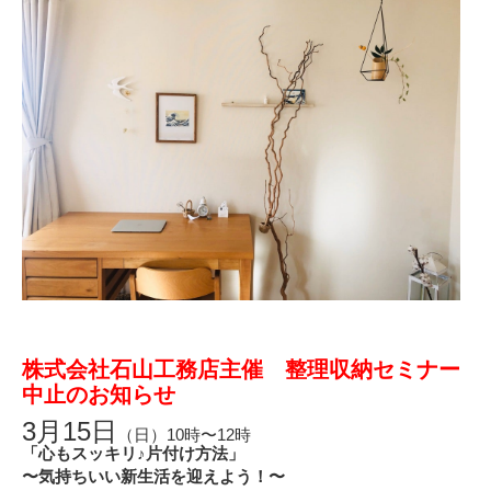
株式会社石山工務店主催 整理収納セミナー
中止のお知らせ
3
月
15
日
（日）10時〜12時
「心もスッキリ♪片付け方法」
〜気持ちいい新生活を迎えよう！〜