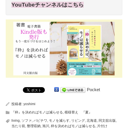
YouTubeチャンネルはこちら
Pocket
投稿者:
yoshimi
『枠』を決めればモノは減らせる
,
模様替え 『夏』
living
,
ソファ
,
パピチワ
,
モノを減らす
,
リビング
,
北海道
,
同文舘出版
,
当たり前
,
整理収納
,
旭川
,
枠を決めればモノは減らせる
,
片付け