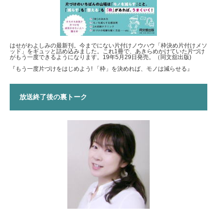
はせがわよしみの最新刊。今までにない片付けノウハウ「枠決め片付けメソ
ッド」をギュッと詰め込みました。これ1冊で、あきらめかけていた片づけ
がもう一度できるようになります。19年5月29日発売。（同文舘出版)
『もう一度片づけをはじめよう! 「枠」を決めれば、モノは減らせる』
放送終了後の裏トーク