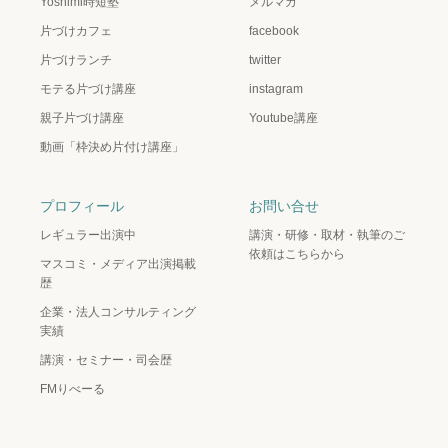
Yoshimi時短塾
メルマガ
片づけカフェ
facebook
片づけランチ
twitter
モテる片づけ講座
instagram
親子片づけ講座
Youtube講座
動画「枠決め片付け講座」
プロフィール
お問い合せ
レギュラー出演中
講演・研修・取材・執筆のご
依頼はこちらから
マスコミ・メディア出演掲載
歴
企業・法人コンサルティング
実績
講演・セミナー・司会歴
FMりべーる