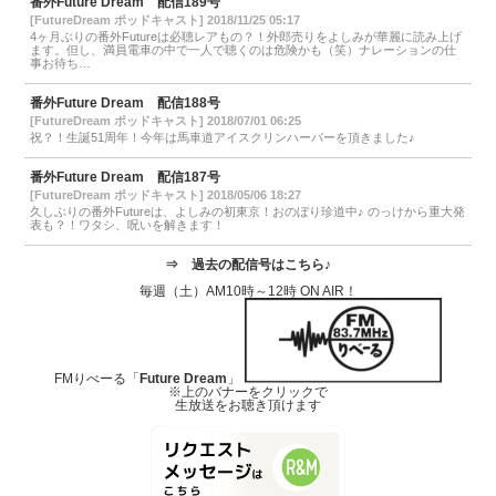
番外Future Dream 配信189号
[FutureDream ポッドキャスト] 2018/11/25 05:17
4ヶ月ぶりの番外Futureは必聴レアもの？！外郎売りをよしみが華麗に読み上げ
ます。但し、満員電車の中で一人で聴くのは危険かも（笑）ナレーションの仕
事お待ち…
番外Future Dream 配信188号
[FutureDream ポッドキャスト] 2018/07/01 06:25
祝？！生誕51周年！今年は馬車道アイスクリンハーバーを頂きました♪
番外Future Dream 配信187号
[FutureDream ポッドキャスト] 2018/05/06 18:27
久しぶりの番外Futureは、よしみの初東京！おのぼり珍道中♪ のっけから重大発
表も？！ワタシ、呪いを解きます！
⇒
過去の配信号はこちら♪
毎週（土）AM10時～12時 ON AIR！
FMりべーる「
Future Dream
」
※上のバナーをクリックで
生放送をお聴き頂けます