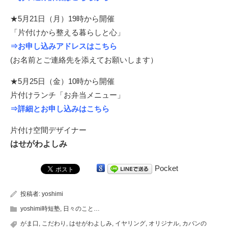
★5月21日（月）19時から開催
「片付けから整える暮らしと心」
⇒
お申し込みアドレスはこちら
(お名前とご連絡先を添えてお願いします）
★5月25日（金）10時から開催
片付けランチ「お弁当メニュー」
⇒
詳細とお申し込みはこちら
片付け空間デザイナー
はせがわよしみ
Pocket
投稿者:
yoshimi
yoshimi時短塾
,
日々のこと…
がま口
,
こだわり
,
はせがわよしみ
,
イヤリング
,
オリジナル
,
カバンの