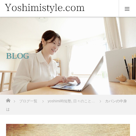
BLOG
ホーム
ブログ一覧
yoshimi時短塾
,
日々のこと…
カバンの中身
は