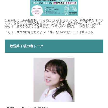
はせがわよしみの最新刊。今までにない片付けノウハウ「枠決め片付けメソ
ッド」をギュッと詰め込みました。これ1冊で、あきらめかけていた片づけ
がもう一度できるようになります。19年5月29日発売。（同文舘出版)
『もう一度片づけをはじめよう! 「枠」を決めれば、モノは減らせる』
放送終了後の裏トーク