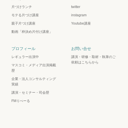
片づけランチ
twitter
モテる片づけ講座
instagram
親子片づけ講座
Youtube講座
動画「枠決め片付け講座」
プロフィール
お問い合せ
レギュラー出演中
講演・研修・取材・執筆のご
依頼はこちらから
マスコミ・メディア出演掲載
歴
企業・法人コンサルティング
実績
講演・セミナー・司会歴
FMりべーる