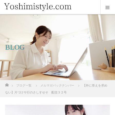
BLOG
ホーム
ブログ一覧
メルマガバックナンバー
【外に答えを求め
ない】片づけサ行のさしすせそ 配信３２号