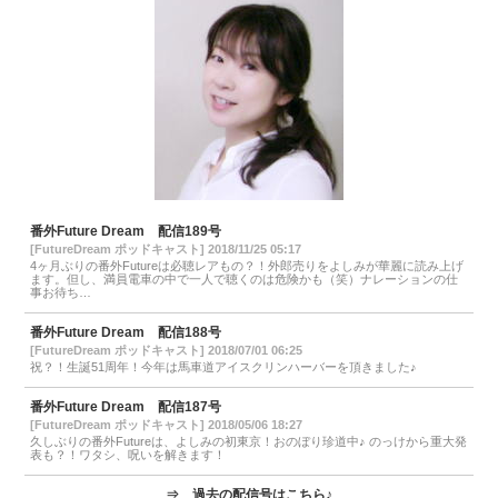
番外Future Dream 配信189号
[FutureDream ポッドキャスト] 2018/11/25 05:17
4ヶ月ぶりの番外Futureは必聴レアもの？！外郎売りをよしみが華麗に読み上げ
ます。但し、満員電車の中で一人で聴くのは危険かも（笑）ナレーションの仕
事お待ち…
番外Future Dream 配信188号
[FutureDream ポッドキャスト] 2018/07/01 06:25
祝？！生誕51周年！今年は馬車道アイスクリンハーバーを頂きました♪
番外Future Dream 配信187号
[FutureDream ポッドキャスト] 2018/05/06 18:27
久しぶりの番外Futureは、よしみの初東京！おのぼり珍道中♪ のっけから重大発
表も？！ワタシ、呪いを解きます！
⇒
過去の配信号はこちら♪