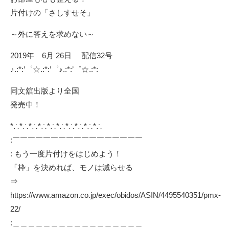
片付けの「さしすせそ」
～外に答えを求めない～
2019年 6月 26日 配信32号
♪.:*:’゜☆.:*:’゜♪.:*:’゜☆.:*:
同文舘出版より全国
発売中！
*∴*∴*∴*∴*∴*∴*∴*∴*∴*∴
:￣￣￣￣￣￣￣￣￣￣￣￣￣￣￣￣￣
: もう一度片付けをはじめよう！
「枠」を決めれば、モノは減らせる
⇒
https://www.amazon.co.jp/exec/obidos/ASIN/4495540351/pmx-
22/
:＿＿＿＿＿＿＿＿＿＿＿＿＿＿＿＿＿