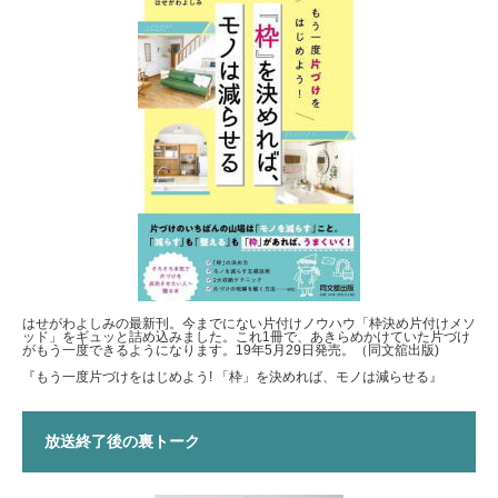
はせがわよしみの最新刊。今までにない片付けノウハウ「枠決め片付けメソ
ッド」をギュッと詰め込みました。これ1冊で、あきらめかけていた片づけ
がもう一度できるようになります。19年5月29日発売。（同文舘出版)
『もう一度片づけをはじめよう! 「枠」を決めれば、モノは減らせる』
放送終了後の裏トーク