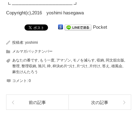
┗ ────────────────── ┛
Copyright(c),2016 yoshimi hasegawa
Pocket
投稿者:
yoshimi
メルマガバックナンバー
あなたの番です
,
もう一度
,
アマゾン
,
モノを減らす
,
収納
,
同文舘出版
,
整理
,
整理収納
,
旭川
,
枠
,
枠決め片づけ
,
片づけ
,
片付け
,
答え
,
雄風会
,
麻生けんたろう
コメント:
0
前の記事
次の記事