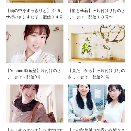
【頭の中をすっきりと】片づけ
【欲と執着】〜片付けサ行のさ
サ行のさしすせそ 配信３４号
しすせそ 配信１８号〜
【Yoshimi時短塾】片付けのさ
【見た目から】〜片付けサ行の
しすせそ～配信9号
さしすせそ 配信21号
【モノ売るオンナ】〜片付けサ
【この秋片付けの呪いを解きま