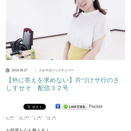
2019.06.27
メルマガバックナンバー
【外に答えを求めない】片づけサ行のさ
しすせそ 配信３２号
Pocket
♪.:*:’゜☆.:*:’゜♪.:*:’゜☆.:*:
お部屋も心も整える！