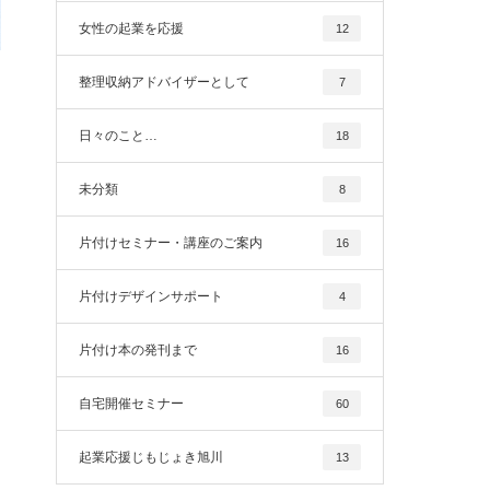
女性の起業を応援
12
整理収納アドバイザーとして
7
日々のこと…
18
未分類
8
片付けセミナー・講座のご案内
16
片付けデザインサポート
4
片付け本の発刊まで
16
自宅開催セミナー
60
起業応援じもじょき旭川
13