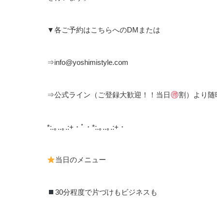
▼各ご予約はこちらへのDMまたは
⇒info@yoshimistyle.com
⇒公式ライン（ご登録大歓迎！！当日
割）より随
*:.｡..｡.:+・ﾟ・*:.｡..｡.:+・
当日のメニュー
30分程度で片づけもビジネスも