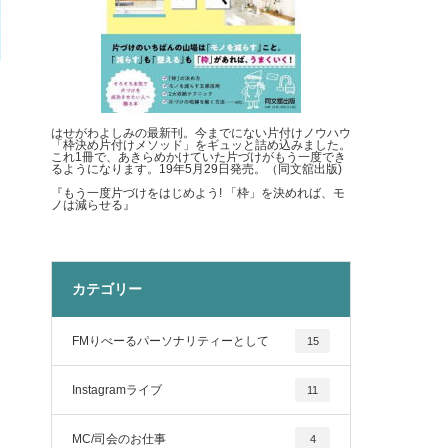
はせがわよしみの最新刊。今までにない片付けノウハウ
「枠決め片付けメソッド」をギュッと詰め込みました。
これ1冊で、あきらめかけていた片づけがもう一度でき
るようになります。19年5月29日発売。（同文舘出版)
『もう一度片づけをはじめよう! 「枠」を決めれば、モ
ノは減らせる』
カテゴリー
FMりべーるパーソナリティーとして
15
Instagramライブ
11
MC/司会のお仕事
4