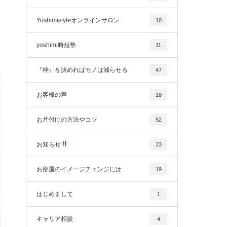
Yoshimistyleオンラインサロン
10
yoshimi時短塾
11
『枠』を決めればモノは減らせる
47
お客様の声
18
お片付けの方法やコツ
52
お知らせ
23
お部屋のイメージチェンジには
19
はじめまして
1
キャリア相談
4