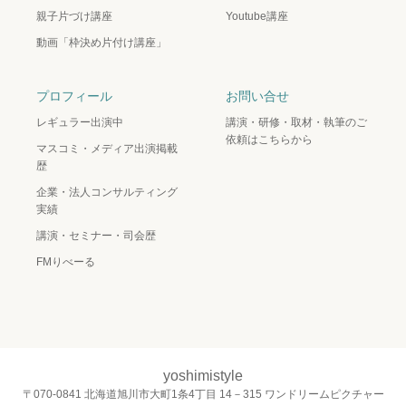
親子片づけ講座
Youtube講座
動画「枠決め片付け講座」
プロフィール
お問い合せ
レギュラー出演中
講演・研修・取材・執筆のご
依頼はこちらから
マスコミ・メディア出演掲載
歴
企業・法人コンサルティング
実績
講演・セミナー・司会歴
FMりべーる
yoshimistyle
〒070-0841 北海道旭川市大町1条4丁目 14－315 ワンドリームピクチャー