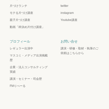
片づけランチ
twitter
モテる片づけ講座
instagram
親子片づけ講座
Youtube講座
動画「枠決め片付け講座」
プロフィール
お問い合せ
レギュラー出演中
講演・研修・取材・執筆のご
依頼はこちらから
マスコミ・メディア出演掲載
歴
企業・法人コンサルティング
実績
講演・セミナー・司会歴
FMりべーる