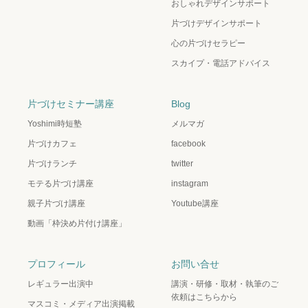
おしゃれデザインサポート
片づけデザインサポート
心の片づけセラピー
スカイプ・電話アドバイス
片づけセミナー講座
Blog
Yoshimi時短塾
メルマガ
片づけカフェ
facebook
片づけランチ
twitter
モテる片づけ講座
instagram
親子片づけ講座
Youtube講座
動画「枠決め片付け講座」
プロフィール
お問い合せ
レギュラー出演中
講演・研修・取材・執筆のご
依頼はこちらから
マスコミ・メディア出演掲載