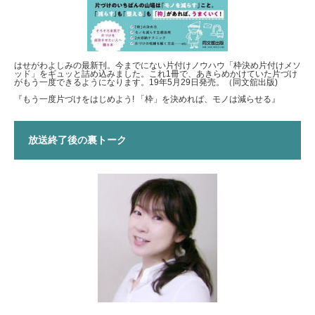
はせがわよしみの最新刊。今までにない片付けノウハウ「枠決め片付けメソ
ッド」をギュッと詰め込みました。これ1冊で、あきらめかけていた片づけ
がもう一度できるようになります。19年5月29日発売。（同文舘出版)
『もう一度片づけをはじめよう! 「枠」を決めれば、モノは減らせる』
放送終了後の裏トーク