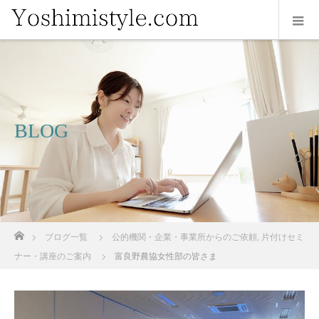
BLOG
ホーム
ブログ一覧
公的機関・企業・事業所からのご依頼
,
片付けセミ
ナー・講座のご案内
富良野農協女性部の皆さま