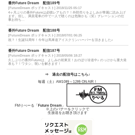
番外Future Dream 配信189号
[FutureDream ポッドキャスト] 2018/11/25 05:17
4ヶ月ぶりの番外Futureは必聴レアもの？！外郎売りをよしみが華麗に読み上げ
ます。但し、満員電車の中で一人で聴くのは危険かも（笑）ナレーションの仕
事お待ち…
番外Future Dream 配信188号
[FutureDream ポッドキャスト] 2018/07/01 06:25
祝？！生誕51周年！今年は馬車道アイスクリンハーバーを頂きました♪
番外Future Dream 配信187号
[FutureDream ポッドキャスト] 2018/05/06 18:27
久しぶりの番外Futureは、よしみの初東京！おのぼり珍道中♪ のっけから重大発
表も？！ワタシ、呪いを解きます！
⇒
過去の配信号はこちら♪
毎週（土）AM10時～12時 ON AIR！
FMりべーる「
Future Dream
」
※上のバナーをクリックで
生放送をお聴き頂けます